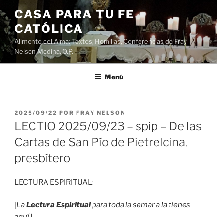
Saltar
CASA PARA TU FE
al
CATÓLICA
contenido
Alimento del Alma: Textos, Homilias, Conferencias de Fray
Nelson Medina, O.P.
Menú
PUBLICADO
2025/09/22
POR
FRAY NELSON
EL
LECTIO 2025/09/23 – spip – De las
Cartas de San Pío de Pietrelcina,
presbítero
LECTURA ESPIRITUAL:
[
La
Lectura Espiritual
para toda la semana
la tienes
aquí
.]