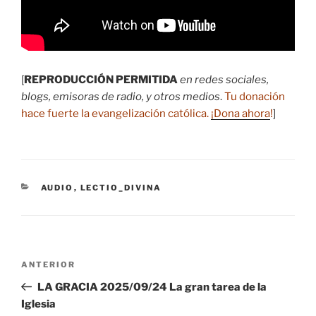
[
REPRODUCCIÓN PERMITIDA
en redes sociales,
blogs, emisoras de radio, y otros medios
.
Tu donación
hace fuerte la evangelización católica.
¡Dona ahora
!
]
CATEGORÍAS
AUDIO
,
LECTIO_DIVINA
Navegación
Entrada
ANTERIOR
de
anterior:
LA GRACIA 2025/09/24 La gran tarea de la
entradas
Iglesia