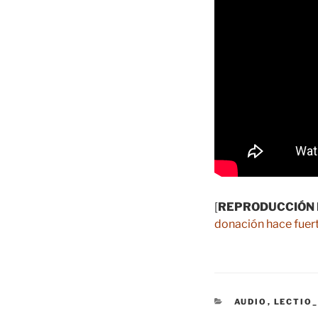
[
REPRODUCCIÓN 
donación hace fuert
CATEGORÍAS
AUDIO
,
LECTIO_