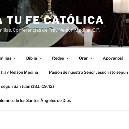
 TU FE CATÓLICA
ilias, Conferencias de Fray Nelson Medina, O.P.
milías
Biblia
Redes
Orar
Apóyanos!
 fray Nelson Medina
Pasión de nuestro Señor Jesucristo según
 según San Juan (18,1–19,42)
solemne, de los Santos Ángeles de Dios