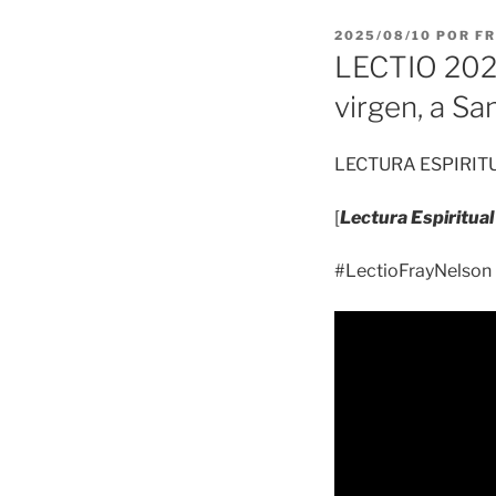
PUBLICADO
2025/08/10
POR
FR
EL
LECTIO 2025/
virgen, a Sa
LECTURA ESPIRIT
[
Lectura Espiritual
#LectioFrayNelson 