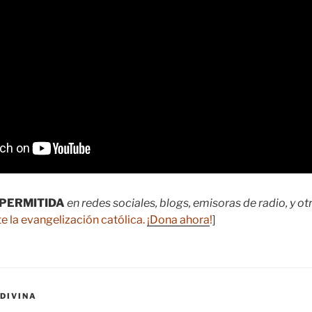
PERMITIDA
en redes sociales, blogs, emisoras de radio, y o
e la evangelización católica.
¡Dona ahora
!
]
DIVINA