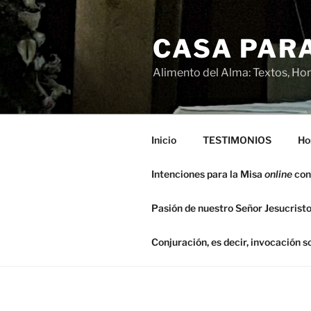
Saltar
al
CASA PARA
contenido
Alimento del Alma: Textos, Hom
Inicio
TESTIMONIOS
Ho
Intenciones para la Misa
online
con
Pasión de nuestro Señor Jesucristo
Conjuración, es decir, invocación 