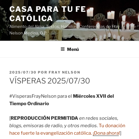
Saltar
CASA PARA TU FE
al
CATÓLICA
contenido
Alimento del Alma: Textos, Homilias, Conferencias de Fray
Nelson Medina, O.P.
Menú
PUBLICADO
2025/07/30
POR
FRAY NELSON
EL
VÍSPERAS 2025/07/30
#VisperasFrayNelson para el
Miércoles XVII del
Tiempo Ordinario
[
REPRODUCCIÓN PERMITIDA
en redes sociales,
blogs, emisoras de radio, y otros medios
.
Tu donación
hace fuerte la evangelización católica.
¡Dona ahora
!
]