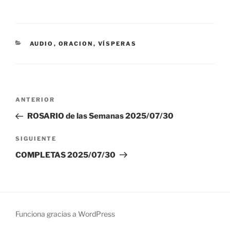
CATEGORÍAS
AUDIO
,
ORACION
,
VÍSPERAS
Navegación
Entrada
ANTERIOR
de
anterior:
ROSARIO de las Semanas 2025/07/30
entradas
Siguiente
SIGUIENTE
entrada
COMPLETAS 2025/07/30
Funciona gracias a WordPress