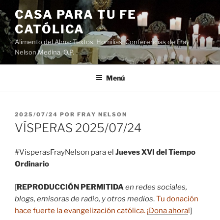
Saltar
CASA PARA TU FE
al
CATÓLICA
contenido
Alimento del Alma: Textos, Homilias, Conferencias de Fray
Nelson Medina, O.P.
Menú
PUBLICADO
2025/07/24
POR
FRAY NELSON
EL
VÍSPERAS 2025/07/24
#VisperasFrayNelson para el
Jueves XVI del Tiempo
Ordinario
[
REPRODUCCIÓN PERMITIDA
en redes sociales,
blogs, emisoras de radio, y otros medios
.
Tu donación
hace fuerte la evangelización católica.
¡Dona ahora
!
]