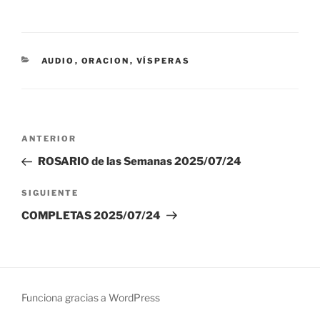
CATEGORÍAS
AUDIO
,
ORACION
,
VÍSPERAS
Navegación
Entrada
ANTERIOR
de
anterior:
ROSARIO de las Semanas 2025/07/24
entradas
Siguiente
SIGUIENTE
entrada
COMPLETAS 2025/07/24
Funciona gracias a WordPress