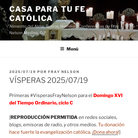
Saltar
CASA PARA TU FE
al
CATÓLICA
contenido
Alimento del Alma: Textos, Homilias, Conferencias de Fray
Nelson Medina, O.P.
Menú
PUBLICADO
2025/07/19
POR
FRAY NELSON
EL
VÍSPERAS 2025/07/19
Primeras #VisperasFrayNelson para el
Domingo XVI
del Tiempo Ordinario, ciclo C
[
REPRODUCCIÓN PERMITIDA
en redes sociales,
blogs, emisoras de radio, y otros medios
.
Tu donación
hace fuerte la evangelización católica.
¡Dona ahora
!
]