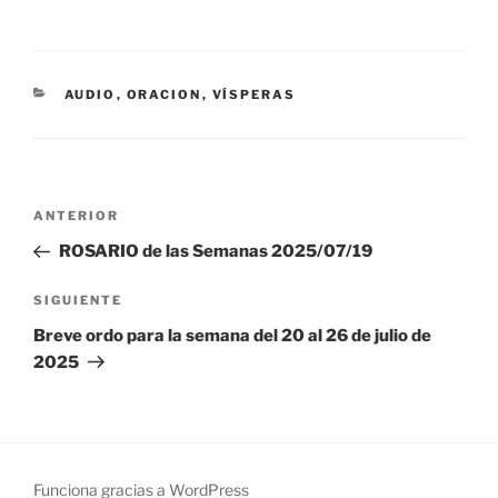
CATEGORÍAS
AUDIO
,
ORACION
,
VÍSPERAS
Navegación
Entrada
ANTERIOR
de
anterior:
ROSARIO de las Semanas 2025/07/19
entradas
Siguiente
SIGUIENTE
entrada
Breve ordo para la semana del 20 al 26 de julio de
2025
Funciona gracias a WordPress