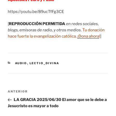
https://youtu.be/89ucTfFg3CE
[
REPRODUCCIÓN PERMITIDA
en redes sociales,
blogs, emisoras de radio, y otros medios
.
Tu donación
hace fuerte la evangelización católica.
¡Dona ahora
!
]
CATEGORÍAS
AUDIO
,
LECTIO_DIVINA
Navegación
Entrada
ANTERIOR
de
anterior:
LA GRACIA 2025/06/30 El amor que se le debe a
entradas
Jesucristo es mayor a todo