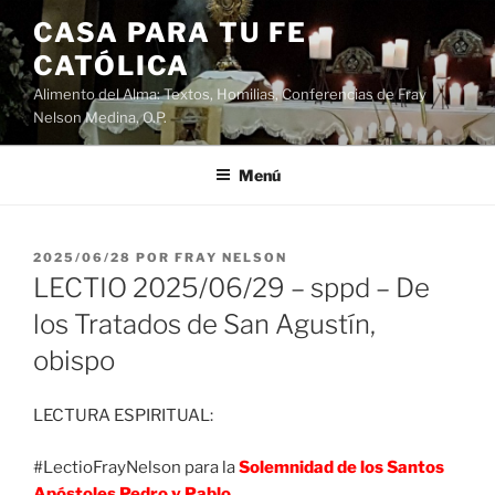
Saltar
CASA PARA TU FE
al
CATÓLICA
contenido
Alimento del Alma: Textos, Homilias, Conferencias de Fray
Nelson Medina, O.P.
Menú
PUBLICADO
2025/06/28
POR
FRAY NELSON
EL
LECTIO 2025/06/29 – sppd – De
los Tratados de San Agustín,
obispo
LECTURA ESPIRITUAL:
#LectioFrayNelson para la
Solemnidad de los Santos
Apóstoles Pedro y Pablo