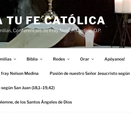
 TU FE CATÓLICA
ilias, Conferencias de Fray Nelson Medina, O.P.
milías
Biblia
Redes
Orar
Apóyanos!
 fray Nelson Medina
Pasión de nuestro Señor Jesucristo según
 según San Juan (18,1–19,42)
solemne, de los Santos Ángeles de Dios