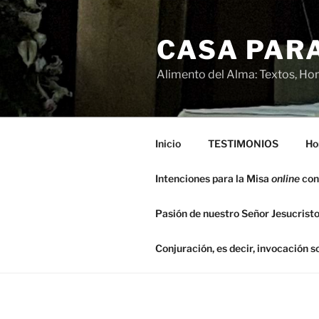
Saltar
al
CASA PARA
contenido
Alimento del Alma: Textos, Hom
Inicio
TESTIMONIOS
Ho
Intenciones para la Misa
online
con
Pasión de nuestro Señor Jesucristo
Conjuración, es decir, invocación 