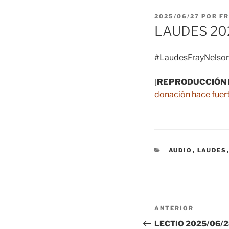
PUBLICADO
2025/06/27
POR
FR
EL
LAUDES 20
#LaudesFrayNelson
[
REPRODUCCIÓN 
donación hace fuert
CATEGORÍAS
AUDIO
,
LAUDES
Navegación
Entrada
ANTERIOR
de
anterior:
LECTIO 2025/06/28 