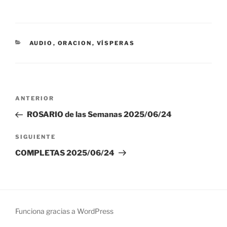
CATEGORÍAS
AUDIO
,
ORACION
,
VÍSPERAS
Navegación
Entrada
ANTERIOR
de
anterior:
ROSARIO de las Semanas 2025/06/24
entradas
Siguiente
SIGUIENTE
entrada
COMPLETAS 2025/06/24
Funciona gracias a WordPress