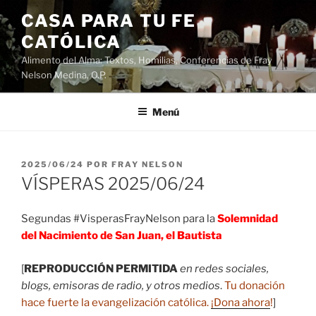
Saltar
CASA PARA TU FE
al
CATÓLICA
contenido
Alimento del Alma: Textos, Homilias, Conferencias de Fray
Nelson Medina, O.P.
Menú
PUBLICADO
2025/06/24
POR
FRAY NELSON
EL
VÍSPERAS 2025/06/24
Segundas #VisperasFrayNelson para la
Solemnidad
del Nacimiento de San Juan, el Bautista
[
REPRODUCCIÓN PERMITIDA
en redes sociales,
blogs, emisoras de radio, y otros medios
.
Tu donación
hace fuerte la evangelización católica.
¡Dona ahora
!
]