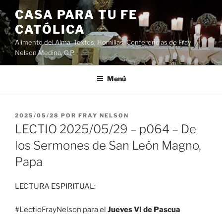
Saltar
CASA PARA TU FE
al
CATÓLICA
contenido
Alimento del Alma: Textos, Homilias, Conferencias de Fray
Nelson Medina, O.P.
Menú
PUBLICADO
2025/05/28
POR
FRAY NELSON
EL
LECTIO 2025/05/29 – p064 – De
los Sermones de San León Magno,
Papa
LECTURA ESPIRITUAL:
#LectioFrayNelson para el
Jueves VI de Pascua