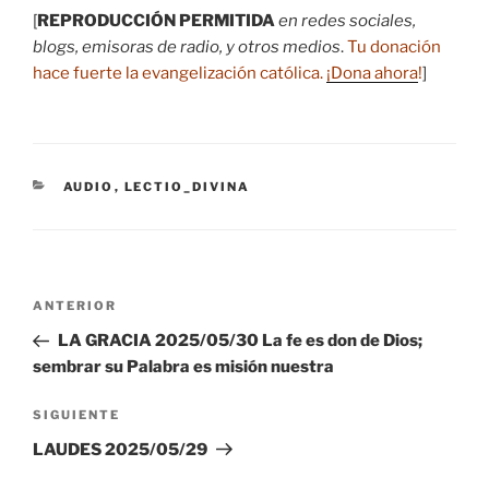
[
REPRODUCCIÓN PERMITIDA
en redes sociales,
blogs, emisoras de radio, y otros medios
.
Tu donación
hace fuerte la evangelización católica.
¡Dona ahora
!
]
CATEGORÍAS
AUDIO
,
LECTIO_DIVINA
Navegación
Entrada
ANTERIOR
de
anterior:
LA GRACIA 2025/05/30 La fe es don de Dios;
entradas
sembrar su Palabra es misión nuestra
Siguiente
SIGUIENTE
entrada
LAUDES 2025/05/29