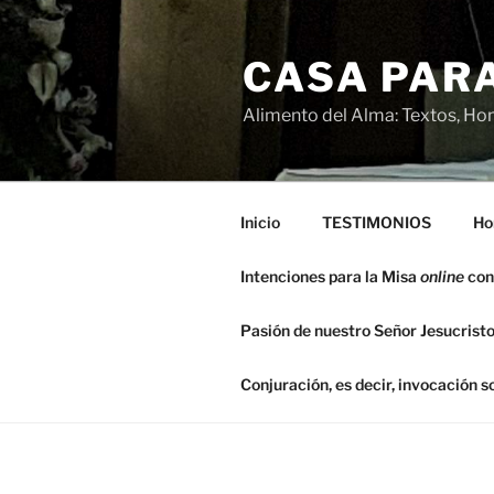
Saltar
al
CASA PARA
contenido
Alimento del Alma: Textos, Hom
Inicio
TESTIMONIOS
Ho
Intenciones para la Misa
online
con
Pasión de nuestro Señor Jesucristo
Conjuración, es decir, invocación 