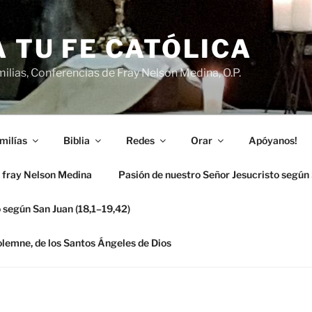
 TU FE CATÓLICA
ilias, Conferencias de Fray Nelson Medina, O.P.
milías
Biblia
Redes
Orar
Apóyanos!
 fray Nelson Medina
Pasión de nuestro Señor Jesucristo según
 según San Juan (18,1–19,42)
solemne, de los Santos Ángeles de Dios