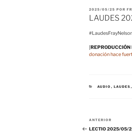
PUBLICADO
2025/05/25
POR
F
EL
LAUDES 20
#LaudesFrayNelson
[
REPRODUCCIÓN 
donación hace fuert
CATEGORÍAS
AUDIO
,
LAUDES
Navegación
Entrada
ANTERIOR
de
anterior:
LECTIO 2025/05/26 