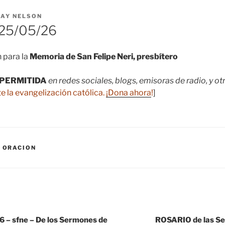
RAY NELSON
25/05/26
 para la
Memoria de San Felipe Neri, presbítero
PERMITIDA
en redes sociales, blogs, emisoras de radio, y o
e la evangelización católica.
¡Dona ahora
!
]
,
ORACION
– sfne – De los Sermones de
ROSARIO de las S