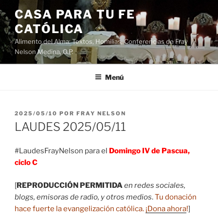
Saltar
CASA PARA TU FE
al
CATÓLICA
contenido
Alimento del Alma: Textos, Homilias, Conferencias de Fray
Nelson Medina, O.P.
Menú
PUBLICADO
2025/05/10
POR
FRAY NELSON
EL
LAUDES 2025/05/11
#LaudesFrayNelson para el
Domingo IV de Pascua,
ciclo C
[
REPRODUCCIÓN PERMITIDA
en redes sociales,
blogs, emisoras de radio, y otros medios
.
Tu donación
hace fuerte la evangelización católica.
¡Dona ahora
!
]