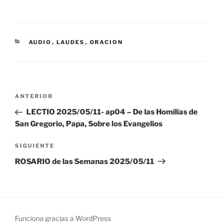
CATEGORÍAS
AUDIO
,
LAUDES
,
ORACION
Navegación
Entrada
ANTERIOR
de
anterior:
LECTIO 2025/05/11- ap04 – De las Homilías de
entradas
San Gregorio, Papa, Sobre los Evangelios
Siguiente
SIGUIENTE
entrada
ROSARIO de las Semanas 2025/05/11
Funciona gracias a WordPress