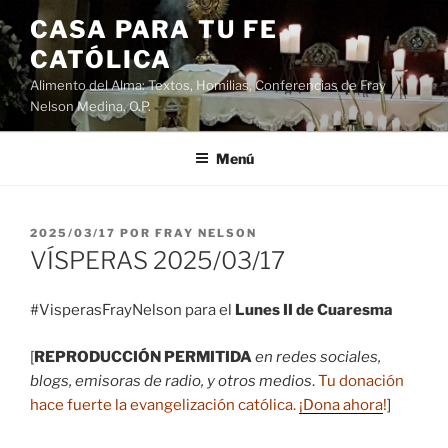
Saltar
CASA PARA TU FE
al
CATÓLICA
contenido
Alimento del Alma: Textos, Homilias, Conferencias de Fray
Nelson Medina, O.P.
Menú
PUBLICADO
2025/03/17
POR
FRAY NELSON
EL
VÍSPERAS 2025/03/17
#VisperasFrayNelson para el
Lunes II de Cuaresma
[
REPRODUCCIÓN PERMITIDA
en redes sociales,
blogs, emisoras de radio, y otros medios
.
Tu donación
hace fuerte la evangelización católica.
¡Dona ahora
!
]