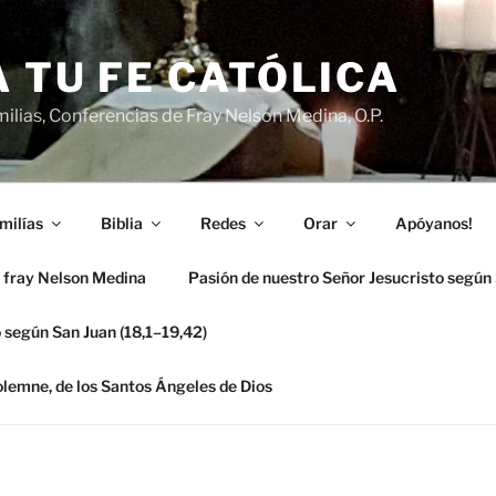
 TU FE CATÓLICA
ilias, Conferencias de Fray Nelson Medina, O.P.
milías
Biblia
Redes
Orar
Apóyanos!
 fray Nelson Medina
Pasión de nuestro Señor Jesucristo según
 según San Juan (18,1–19,42)
solemne, de los Santos Ángeles de Dios