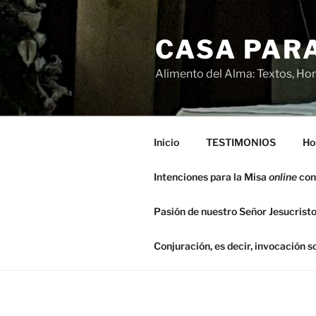
Saltar
al
CASA PARA
contenido
Alimento del Alma: Textos, Hom
Inicio
TESTIMONIOS
Ho
Intenciones para la Misa
online
con
Pasión de nuestro Señor Jesucristo
Conjuración, es decir, invocación 