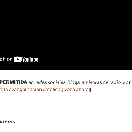
PERMITIDA
en redes sociales, blogs, emisoras de radio, y o
e la evangelización católica.
¡Dona ahora
!
]
DIVINA