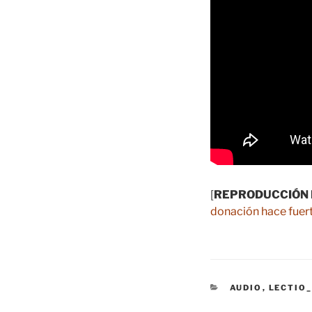
[
REPRODUCCIÓN 
donación hace fuert
CATEGORÍAS
AUDIO
,
LECTIO_