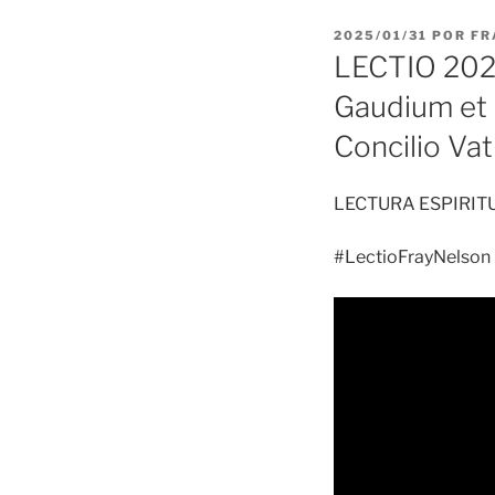
PUBLICADO
2025/01/31
POR
FR
EL
LECTIO 2025
Gaudium et S
Concilio Vat
LECTURA ESPIRIT
#LectioFrayNelson 