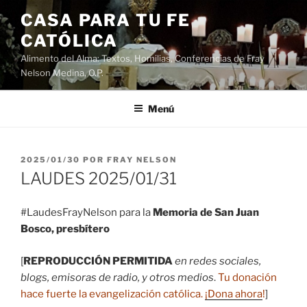
Saltar
CASA PARA TU FE
al
CATÓLICA
contenido
Alimento del Alma: Textos, Homilias, Conferencias de Fray
Nelson Medina, O.P.
Menú
PUBLICADO
2025/01/30
POR
FRAY NELSON
EL
LAUDES 2025/01/31
#LaudesFrayNelson para la
Memoria de San Juan
Bosco, presbítero
[
REPRODUCCIÓN PERMITIDA
en redes sociales,
blogs, emisoras de radio, y otros medios
.
Tu donación
hace fuerte la evangelización católica.
¡Dona ahora
!
]