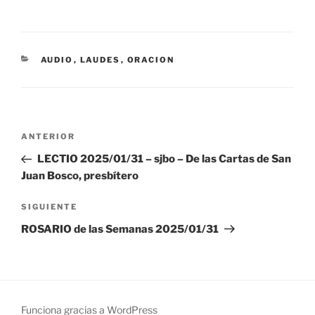
CATEGORÍAS
AUDIO
,
LAUDES
,
ORACION
Navegación
Entrada
ANTERIOR
de
anterior:
LECTIO 2025/01/31 – sjbo – De las Cartas de San
entradas
Juan Bosco, presbítero
Siguiente
SIGUIENTE
entrada
ROSARIO de las Semanas 2025/01/31
Funciona gracias a WordPress