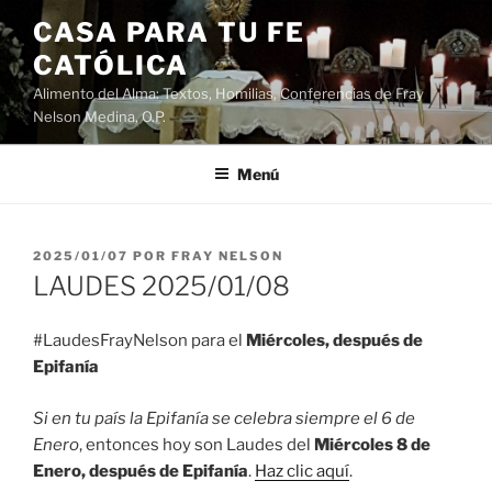
Saltar
CASA PARA TU FE
al
CATÓLICA
contenido
Alimento del Alma: Textos, Homilias, Conferencias de Fray
Nelson Medina, O.P.
Menú
PUBLICADO
2025/01/07
POR
FRAY NELSON
EL
LAUDES 2025/01/08
#LaudesFrayNelson para el
Miércoles, después de
Epifanía
Si en tu país la Epifanía se celebra siempre el 6 de
Enero
, entonces hoy son Laudes del
Miércoles 8 de
Enero, después de Epifanía
.
Haz clic aquí
.