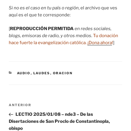
Si no es el caso en tu país o región
, el archivo que ves
aquí es el que te corresponde:
[
REPRODUCCIÓN PERMITIDA
en redes sociales,
blogs, emisoras de radio, y otros medios
.
Tu donación
hace fuerte la evangelización católica.
¡Dona ahora
!
]
CATEGORÍAS
AUDIO
,
LAUDES
,
ORACION
Navegación
Entrada
ANTERIOR
de
anterior:
LECTIO 2025/01/08 – nde3 – De las
entradas
Disertaciones de San Proclo de Constantinopla,
obispo