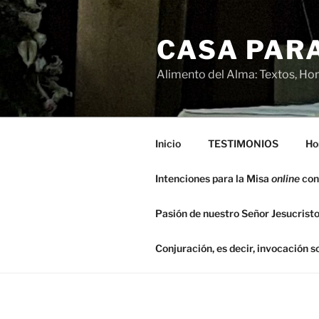
Saltar
al
CASA PARA
contenido
Alimento del Alma: Textos, Hom
Inicio
TESTIMONIOS
Ho
Intenciones para la Misa
online
con
Pasión de nuestro Señor Jesucristo
Conjuración, es decir, invocación 