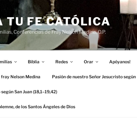
 TU FE CATÓLICA
ilias, Conferencias de Fray Nelson Medina, O.P.
milías
Biblia
Redes
Orar
Apóyanos!
 fray Nelson Medina
Pasión de nuestro Señor Jesucristo según
 según San Juan (18,1–19,42)
solemne, de los Santos Ángeles de Dios