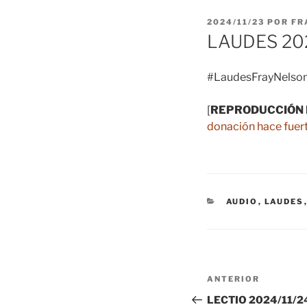
PUBLICADO
2024/11/23
POR
FR
EL
LAUDES 202
#LaudesFrayNelson
[
REPRODUCCIÓN 
donación hace fuert
CATEGORÍAS
AUDIO
,
LAUDES
Navegación
Entrada
ANTERIOR
de
anterior:
LECTIO 2024/11/24 