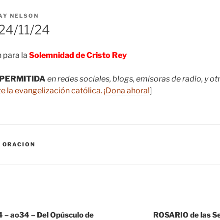
AY NELSON
4/11/24
 para la
Solemnidad de Cristo Rey
PERMITIDA
en redes sociales, blogs, emisoras de radio, y o
e la evangelización católica.
¡Dona ahora
!
]
,
ORACION
– ao34 – Del Opúsculo de
ROSARIO de las 