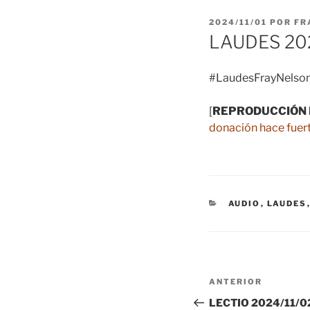
PUBLICADO
2024/11/01
POR
FR
EL
LAUDES 20
#LaudesFrayNelson
[
REPRODUCCIÓN 
donación hace fuert
CATEGORÍAS
AUDIO
,
LAUDES
Navegación
Entrada
ANTERIOR
de
anterior:
LECTIO 2024/11/02 –