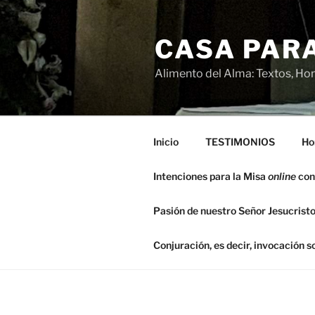
Saltar
al
CASA PARA
contenido
Alimento del Alma: Textos, Hom
Inicio
TESTIMONIOS
Ho
Intenciones para la Misa
online
con
Pasión de nuestro Señor Jesucristo
Conjuración, es decir, invocación 