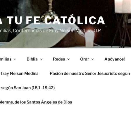
 TU FE CATÓLICA
ilias, Conferencias de Fray Nelson Medina, O.P.
milías
Biblia
Redes
Orar
Apóyanos!
 fray Nelson Medina
Pasión de nuestro Señor Jesucristo según
 según San Juan (18,1–19,42)
solemne, de los Santos Ángeles de Dios