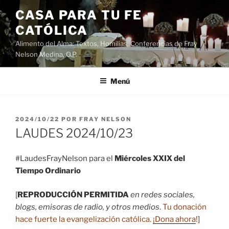
Saltar
CASA PARA TU FE
al
CATÓLICA
contenido
Alimento del Alma: Textos, Homilias, Conferencias de Fray
Nelson Medina, O.P.
Menú
PUBLICADO
2024/10/22
POR
FRAY NELSON
EL
LAUDES 2024/10/23
#LaudesFrayNelson para el
Miércoles XXIX del
Tiempo Ordinario
[
REPRODUCCIÓN PERMITIDA
en redes sociales,
blogs, emisoras de radio, y otros medios
.
Tu donación
hace fuerte la evangelización católica.
¡Dona ahora
!
]