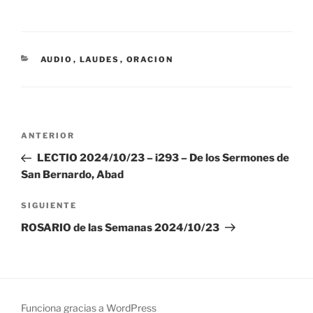
CATEGORÍAS
AUDIO
,
LAUDES
,
ORACION
Navegación
Entrada
ANTERIOR
de
anterior:
LECTIO 2024/10/23 – i293 – De los Sermones de
entradas
San Bernardo, Abad
Siguiente
SIGUIENTE
entrada
ROSARIO de las Semanas 2024/10/23
Funciona gracias a WordPress