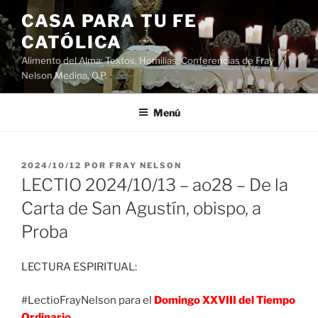
Saltar
CASA PARA TU FE
al
CATÓLICA
contenido
Alimento del Alma: Textos, Homilias, Conferencias de Fray
Nelson Medina, O.P.
Menú
PUBLICADO
2024/10/12
POR
FRAY NELSON
EL
LECTIO 2024/10/13 – ao28 – De la
Carta de San Agustín, obispo, a
Proba
LECTURA ESPIRITUAL:
#LectioFrayNelson para el
Domingo XXVIII del Tiempo
Ordinario