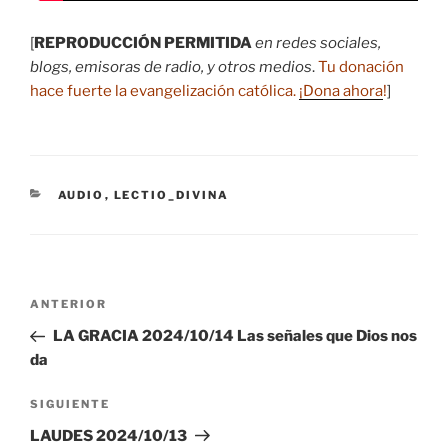
[
REPRODUCCIÓN PERMITIDA
en redes sociales,
blogs, emisoras de radio, y otros medios
.
Tu donación
hace fuerte la evangelización católica.
¡Dona ahora
!
]
CATEGORÍAS
AUDIO
,
LECTIO_DIVINA
Navegación
Entrada
ANTERIOR
de
anterior:
LA GRACIA 2024/10/14 Las señales que Dios nos
entradas
da
Siguiente
SIGUIENTE
entrada
LAUDES 2024/10/13