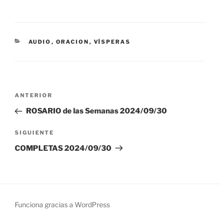
CATEGORÍAS
AUDIO
,
ORACION
,
VÍSPERAS
Navegación
Entrada
ANTERIOR
de
anterior:
ROSARIO de las Semanas 2024/09/30
entradas
Siguiente
SIGUIENTE
entrada
COMPLETAS 2024/09/30
Funciona gracias a WordPress