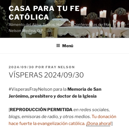
Saltar
CASA PARA TU FE
al
CATÓLICA
contenido
Alimento del Alma: Textos, Homilias, Conferencias de Fray
Nelson Medina, O.P.
Menú
PUBLICADO
2024/09/30
POR
FRAY NELSON
EL
VÍSPERAS 2024/09/30
#VisperasFrayNelson para la
Memoria de San
Jerónimo, presbítero y doctor de la Iglesia
[
REPRODUCCIÓN PERMITIDA
en redes sociales,
blogs, emisoras de radio, y otros medios
.
Tu donación
hace fuerte la evangelización católica.
¡Dona ahora
!
]