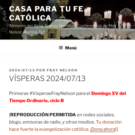
Saltar
CASA PARA TU FE
al
CATÓLICA
contenido
Alimento del Alma: Textos, Homilias, Conferencias de Fray
Nelson Medina, O.P.
Menú
PUBLICADO
2024/07/13
POR
FRAY NELSON
EL
VÍSPERAS 2024/07/13
Primeras #VisperasFrayNelson para el
Domingo XV del
Tiempo Ordinario, ciclo B
[
REPRODUCCIÓN PERMITIDA
en redes sociales,
blogs, emisoras de radio, y otros medios
.
Tu donación
hace fuerte la evangelización católica.
¡Dona ahora
!
]