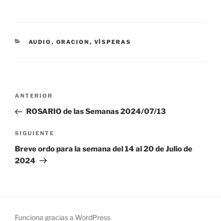
CATEGORÍAS
AUDIO
,
ORACION
,
VÍSPERAS
Navegación
Entrada
ANTERIOR
de
anterior:
ROSARIO de las Semanas 2024/07/13
entradas
Siguiente
SIGUIENTE
entrada
Breve ordo para la semana del 14 al 20 de Julio de
2024
Funciona gracias a WordPress