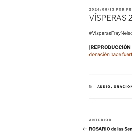
PUBLICADO
2024/06/13
POR
FR
EL
VÍSPERAS 
#VisperasFrayNelso
[
REPRODUCCIÓN 
donación hace fuert
CATEGORÍAS
AUDIO
,
ORACIO
Navegación
Entrada
ANTERIOR
de
anterior:
ROSARIO de las S