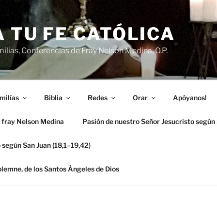
 TU FE CATÓLICA
ilias, Conferencias de Fray Nelson Medina, O.P.
milías
Biblia
Redes
Orar
Apóyanos!
 fray Nelson Medina
Pasión de nuestro Señor Jesucristo según
 según San Juan (18,1–19,42)
solemne, de los Santos Ángeles de Dios