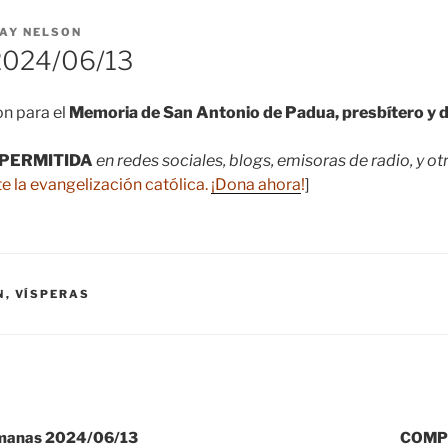
AY NELSON
2024/06/13
n para el
Memoria de San Antonio de Padua, presbítero y do
PERMITIDA
en redes sociales, blogs, emisoras de radio, y o
e la evangelización católica.
¡Dona ahora
!
]
N
,
VÍSPERAS
emanas 2024/06/13
COMP