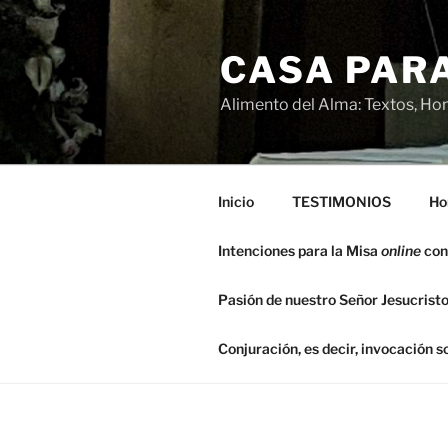
Saltar
al
CASA PARA
contenido
Alimento del Alma: Textos, Hom
Inicio
TESTIMONIOS
Ho
Intenciones para la Misa
online
con
Pasión de nuestro Señor Jesucristo
Conjuración, es decir, invocación 