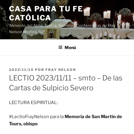
Saltar
CASA PARA TU FE
al
CATÓLICA
contenido
Alimento del Alma: Textos, Homilias, Conferencias de Fray
Nelson Medina, O.P.
Menú
PUBLICADO
2023/11/10
POR
FRAY NELSON
EL
LECTIO 2023/11/11 – smto – De las
Cartas de Sulpicio Severo
LECTURA ESPIRITUAL:
#LectioFrayNelson para la
Memoria de San Martín de
Tours, obispo