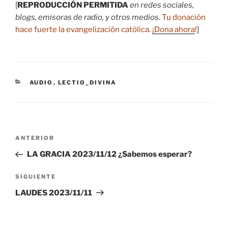
[
REPRODUCCIÓN PERMITIDA
en redes sociales,
blogs, emisoras de radio, y otros medios
.
Tu donación
hace fuerte la evangelización católica.
¡Dona ahora
!
]
CATEGORÍAS
AUDIO
,
LECTIO_DIVINA
Navegación
Entrada
ANTERIOR
de
anterior:
LA GRACIA 2023/11/12 ¿Sabemos esperar?
entradas
Siguiente
SIGUIENTE
entrada
LAUDES 2023/11/11