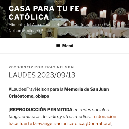
Saltar
CASA PARA TU FE
al
CATÓLICA
contenido
Alimento del Alma: Textos, Homilias, Conferencias de Fray
Nelson Medina, O.P.
Menú
PUBLICADO
2023/09/12
POR
FRAY NELSON
EL
LAUDES 2023/09/13
#LaudesFrayNelson para la
Memoria de San Juan
Crisóstomo, obispo
[
REPRODUCCIÓN PERMITIDA
en redes sociales,
blogs, emisoras de radio, y otros medios
.
Tu donación
hace fuerte la evangelización católica.
¡Dona ahora
!
]