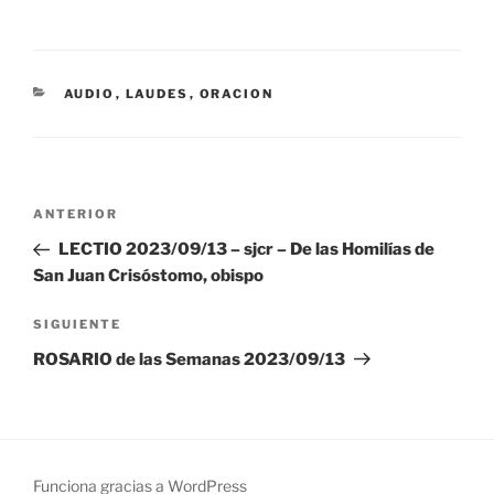
CATEGORÍAS
AUDIO
,
LAUDES
,
ORACION
Navegación
Entrada
ANTERIOR
de
anterior:
LECTIO 2023/09/13 – sjcr – De las Homilías de
entradas
San Juan Crisóstomo, obispo
Siguiente
SIGUIENTE
entrada
ROSARIO de las Semanas 2023/09/13
Funciona gracias a WordPress