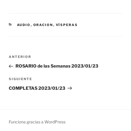
CATEGORÍAS
AUDIO
,
ORACION
,
VÍSPERAS
Navegación
Entrada
ANTERIOR
de
anterior:
ROSARIO de las Semanas 2023/01/23
entradas
Siguiente
SIGUIENTE
entrada
COMPLETAS 2023/01/23
Funciona gracias a WordPress