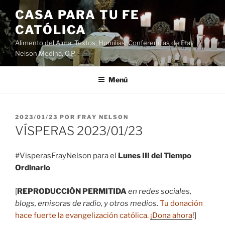
Saltar
CASA PARA TU FE
al
CATÓLICA
contenido
Alimento del Alma: Textos, Homilias, Conferencias de Fray
Nelson Medina, O.P.
Menú
PUBLICADO
2023/01/23
POR
FRAY NELSON
EL
VÍSPERAS 2023/01/23
#VisperasFrayNelson para el
Lunes III del Tiempo
Ordinario
[
REPRODUCCIÓN PERMITIDA
en redes sociales,
blogs, emisoras de radio, y otros medios
.
Tu donación
hace fuerte la evangelización católica.
¡Dona ahora
!
]