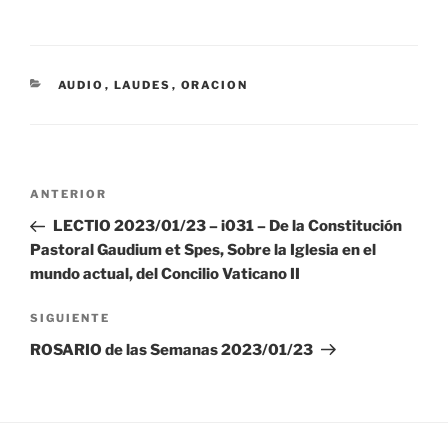
CATEGORÍAS
AUDIO
,
LAUDES
,
ORACION
Navegación
Entrada
ANTERIOR
de
anterior:
LECTIO 2023/01/23 – i031 – De la Constitución
entradas
Pastoral Gaudium et Spes, Sobre la Iglesia en el
mundo actual, del Concilio Vaticano II
Siguiente
SIGUIENTE
entrada
ROSARIO de las Semanas 2023/01/23