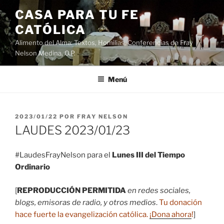
Saltar
CASA PARA TU FE
al
CATÓLICA
contenido
Alimento del Alma: Textos, Homilias, Conferencias de Fray
Nelson Medina, O.P.
Menú
PUBLICADO
2023/01/22
POR
FRAY NELSON
EL
LAUDES 2023/01/23
#LaudesFrayNelson para el
Lunes III del Tiempo
Ordinario
[
REPRODUCCIÓN PERMITIDA
en redes sociales,
blogs, emisoras de radio, y otros medios
.
Tu donación
hace fuerte la evangelización católica.
¡Dona ahora
!
]