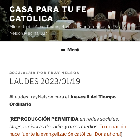
Saltar
CASA PARA TU FE
al
CATÓLICA
contenido
Alimento del Alma: Textos, Homilias, Conferencias de Fray
Nelson Medina, O.P.
Menú
PUBLICADO
2023/01/18
POR
FRAY NELSON
EL
LAUDES 2023/01/19
#LaudesFrayNelson para el
Jueves II del Tiempo
Ordinario
[
REPRODUCCIÓN PERMITIDA
en redes sociales,
blogs, emisoras de radio, y otros medios
.
Tu donación
hace fuerte la evangelización católica.
¡Dona ahora
!
]