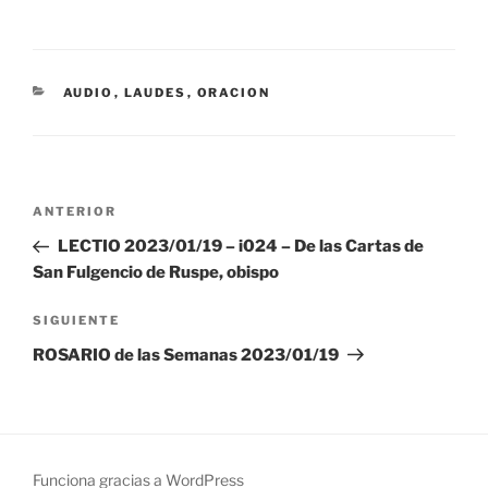
CATEGORÍAS
AUDIO
,
LAUDES
,
ORACION
Navegación
Entrada
ANTERIOR
de
anterior:
LECTIO 2023/01/19 – i024 – De las Cartas de
entradas
San Fulgencio de Ruspe, obispo
Siguiente
SIGUIENTE
entrada
ROSARIO de las Semanas 2023/01/19
Funciona gracias a WordPress