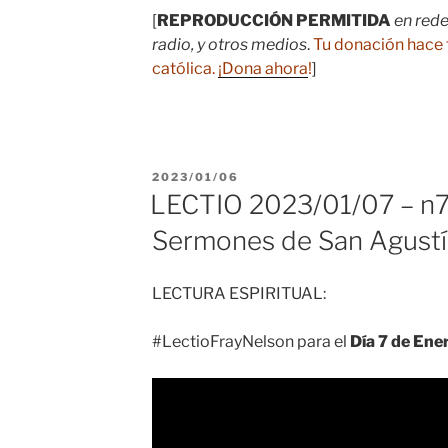
[
REPRODUCCIÓN PERMITIDA
en rede
radio, y otros medios
.
Tu donación hace 
católica.
¡Dona ahora
!
]
PUBLICADO
2023/01/06
EL
LECTIO 2023/01/07 – n7
Sermones de San Agustí
LECTURA ESPIRITUAL:
#LectioFrayNelson para el
Día 7 de Ene