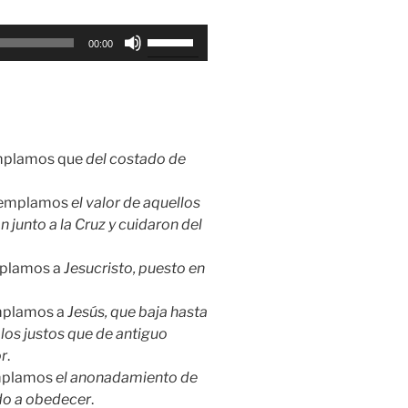
Utiliza
00:00
las
teclas
de
flecha
arriba/abajo
templamos que
del costado de
para
aumentar
ntemplamos
el valor de aquellos
o
 junto a la Cruz y cuidaron del
disminuir
el
emplamos a
Jesucristo, puesto en
volumen.
emplamos a
Jesús, que baja hasta
 los justos que de antiguo
or
.
emplamos
el anonadamiento de
ndo a obedecer
.