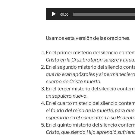
Reproductor
00:00
de
audio
Usamos
esta versión de las oraciones
.
En el primer misterio del silencio con
Cristo en la Cruz brotaron sangre y agua
.
En el segundo misterio del silencio co
que no eran apóstoles y sí permanecieron
cuerpo de Cristo muerto
.
En el tercer misterio del silencio cont
un sepulcro nuevo
.
En el cuarto misterio del silencio cont
el fondo del reino de la muerte, para que
esperaron en él encuentren a su Redent
En el quinto misterio del silencio cont
Cristo, que siendo Hijo aprendió sufrie