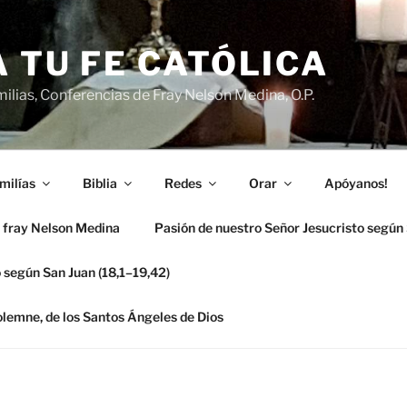
 TU FE CATÓLICA
ilias, Conferencias de Fray Nelson Medina, O.P.
milías
Biblia
Redes
Orar
Apóyanos!
 fray Nelson Medina
Pasión de nuestro Señor Jesucristo según
 según San Juan (18,1–19,42)
solemne, de los Santos Ángeles de Dios