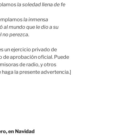
emplamos
la soledad llena de fe
ntemplamos
la inmensa
 al mundo que le dio a su
él no perezca
.
es un ejercicio privado de
o de aprobación oficial. Puede
emisoras de radio, y otros
haga la presente advertencia.]
ero, en Navidad