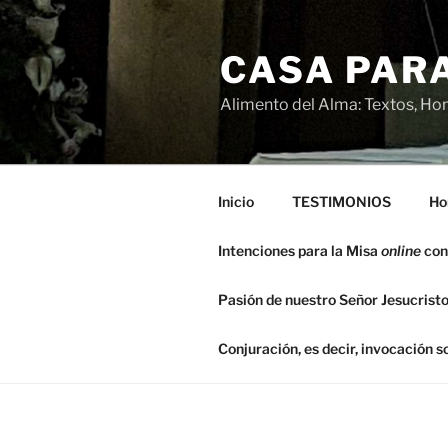
Saltar
al
CASA PARA
contenido
Alimento del Alma: Textos, Hom
Inicio
TESTIMONIOS
Ho
Intenciones para la Misa
online
con
Pasión de nuestro Señor Jesucristo
Conjuración, es decir, invocación 