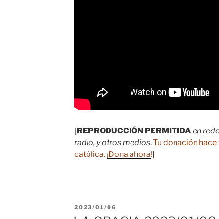
[
REPRODUCCIÓN PERMITIDA
en rede
radio, y otros medios
.
Tu donación hace 
católica.
¡Dona ahora
!
]
PUBLICADO
2023/01/06
EL