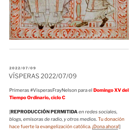
PUBLICADO
2022/07/09
EL
VÍSPERAS 2022/07/09
Primeras #VisperasFrayNelson para el
Domingo XV del
Tiempo Ordinario, ciclo C
[
REPRODUCCIÓN PERMITIDA
en redes sociales,
blogs, emisoras de radio, y otros medios
.
Tu donación
hace fuerte la evangelización católica.
¡Dona ahora
!
]