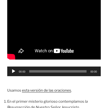
Reproductor
00:00
00:00
de
audio
Usamos
esta versión de las oraciones
.
En el primer misterio glorioso contemplamos
la
Resurrección de Nuestro Señor Jesucristo
.