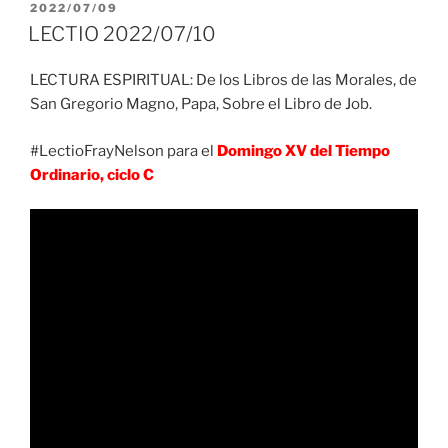
PUBLICADO
2022/07/09
EL
LECTIO 2022/07/10
LECTURA ESPIRITUAL: De los Libros de las Morales, de
San Gregorio Magno, Papa, Sobre el Libro de Job.
#LectioFrayNelson para el
Domingo XV del Tiempo
Ordinario, ciclo C