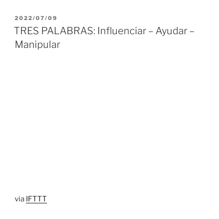
PUBLICADO
2022/07/09
EL
TRES PALABRAS: Influenciar – Ayudar –
Manipular
via
IFTTT