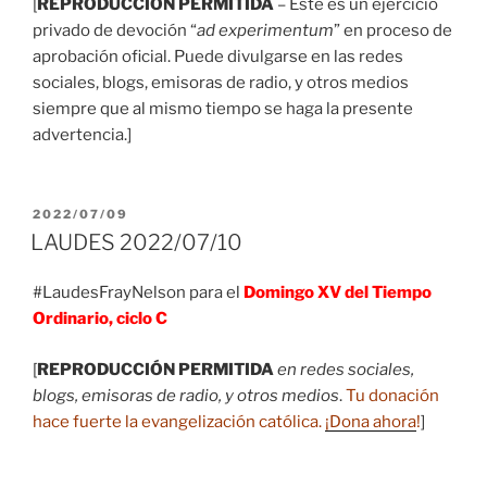
[
REPRODUCCIÓN PERMITIDA
– Este es un ejercicio
privado de devoción “
ad experimentum
” en proceso de
aprobación oficial. Puede divulgarse en las redes
sociales, blogs, emisoras de radio, y otros medios
siempre que al mismo tiempo se haga la presente
advertencia.]
PUBLICADO
2022/07/09
EL
LAUDES 2022/07/10
#LaudesFrayNelson para el
Domingo XV del Tiempo
Ordinario, ciclo C
[
REPRODUCCIÓN PERMITIDA
en redes sociales,
blogs, emisoras de radio, y otros medios
.
Tu donación
hace fuerte la evangelización católica.
¡Dona ahora
!
]