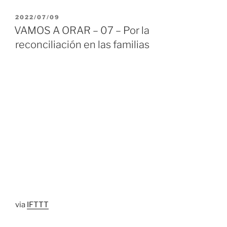
PUBLICADO
2022/07/09
EL
VAMOS A ORAR – 07 – Por la
reconciliación en las familias
via
IFTTT