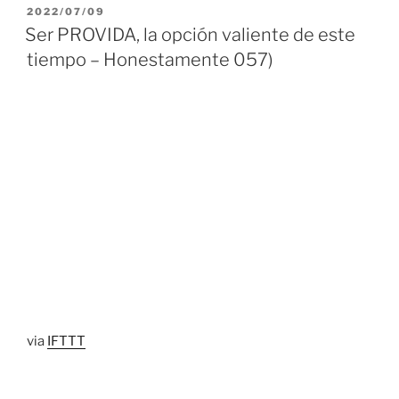
PUBLICADO
2022/07/09
EL
Ser PROVIDA, la opción valiente de este
tiempo – Honestamente 057)
via
IFTTT