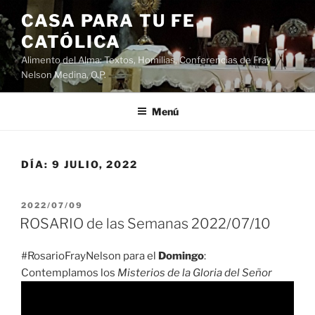
Saltar
CASA PARA TU FE
al
CATÓLICA
contenido
Alimento del Alma: Textos, Homilias, Conferencias de Fray
Nelson Medina, O.P.
Menú
DÍA:
9 JULIO, 2022
PUBLICADO
2022/07/09
EL
ROSARIO de las Semanas 2022/07/10
#RosarioFrayNelson para el
Domingo
:
Contemplamos los
Misterios de la Gloria del Señor