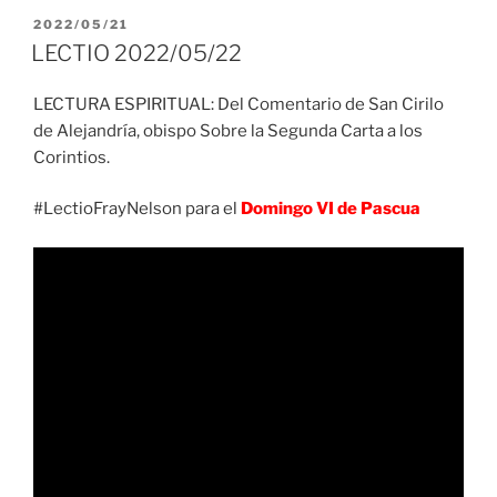
PUBLICADO
2022/05/21
EL
LECTIO 2022/05/22
LECTURA ESPIRITUAL: Del Comentario de San Cirilo
de Alejandría, obispo Sobre la Segunda Carta a los
Corintios.
#LectioFrayNelson para el
Domingo VI de Pascua