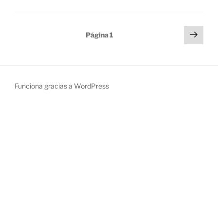
Paginación
Sigu
Página
1
pági
de
entradas
Funciona gracias a WordPress