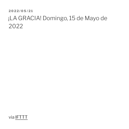
PUBLICADO
2022/05/21
EL
¡LA GRACIA! Domingo, 15 de Mayo de
2022
via
IFTTT