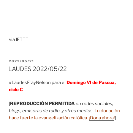
via
IFTTT
PUBLICADO
2022/05/21
EL
LAUDES 2022/05/22
#LaudesFrayNelson para el
Domingo VI de Pascua,
ciclo C
[
REPRODUCCIÓN PERMITIDA
en redes sociales,
blogs, emisoras de radio, y otros medios
.
Tu donación
hace fuerte la evangelización católica.
¡Dona ahora
!
]