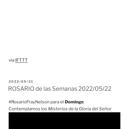
via
IFTTT
PUBLICADO
2022/05/21
EL
ROSARIO de las Semanas 2022/05/22
#RosarioFrayNelson para el
Domingo
:
Contemplamos los
Misterios de la Gloria del Señor