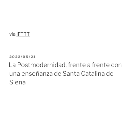
via
IFTTT
PUBLICADO
2022/05/21
EL
La Postmodernidad, frente a frente con
una enseñanza de Santa Catalina de
Siena