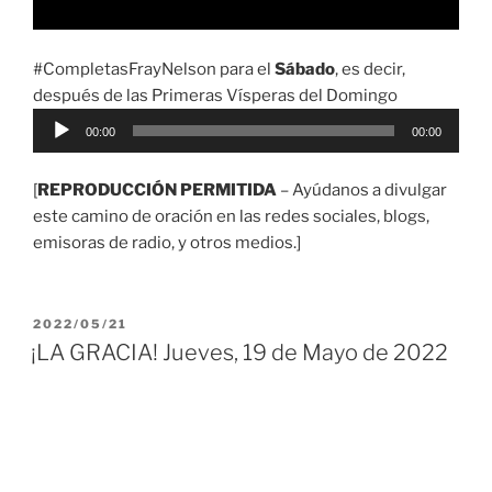
#CompletasFrayNelson para el
Sábado
, es decir,
después de las Primeras Vísperas del Domingo
Reproductor
00:00
00:00
de
audio
[
REPRODUCCIÓN PERMITIDA
– Ayúdanos a divulgar
este camino de oración en las redes sociales, blogs,
emisoras de radio, y otros medios.]
PUBLICADO
2022/05/21
EL
¡LA GRACIA! Jueves, 19 de Mayo de 2022