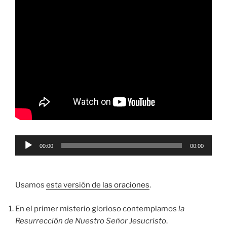
Reproductor
00:00
00:00
de
audio
Usamos
esta versión de las oraciones
.
En el primer misterio glorioso contemplamos
la
Resurrección de Nuestro Señor Jesucristo
.