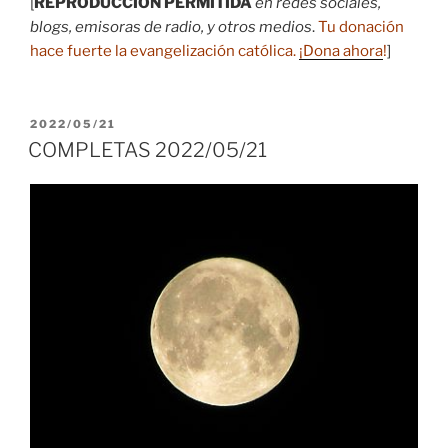
[
REPRODUCCIÓN PERMITIDA
en redes sociales,
blogs, emisoras de radio, y otros medios
.
Tu donación
hace fuerte la evangelización católica.
¡Dona ahora
!
]
PUBLICADO
2022/05/21
EL
COMPLETAS 2022/05/21