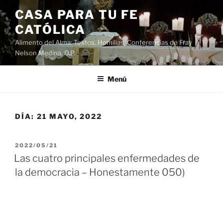
Saltar
CASA PARA TU FE
al
CATÓLICA
contenido
Alimento del Alma: Textos, Homilias, Conferencias de Fray
Nelson Medina, O.P.
Menú
DÍA:
21 MAYO, 2022
PUBLICADO
2022/05/21
EL
Las cuatro principales enfermedades de
la democracia – Honestamente 050)