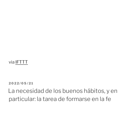
via
IFTTT
PUBLICADO
2022/05/21
EL
La necesidad de los buenos hábitos, y en
particular: la tarea de formarse en la fe