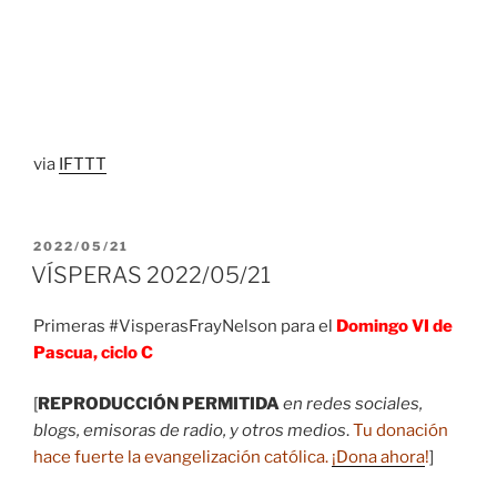
via
IFTTT
PUBLICADO
2022/05/21
EL
VÍSPERAS 2022/05/21
Primeras #VisperasFrayNelson para el
Domingo VI de
Pascua, ciclo C
[
REPRODUCCIÓN PERMITIDA
en redes sociales,
blogs, emisoras de radio, y otros medios
.
Tu donación
hace fuerte la evangelización católica.
¡Dona ahora
!
]