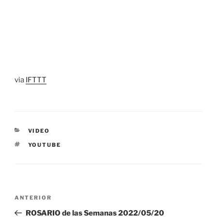
via
IFTTT
CATEGORÍAS
VIDEO
ETIQUETAS
YOUTUBE
Navegación
Entrada
ANTERIOR
de
anterior:
ROSARIO de las Semanas 2022/05/20