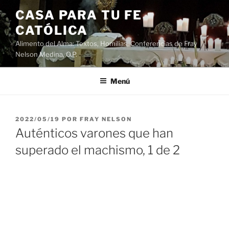
Saltar
CASA PARA TU FE
al
CATÓLICA
contenido
Alimento del Alma: Textos, Homilias, Conferencias de Fray
Nelson Medina, O.P.
Menú
PUBLICADO
2022/05/19
POR
FRAY NELSON
EL
Auténticos varones que han
superado el machismo, 1 de 2