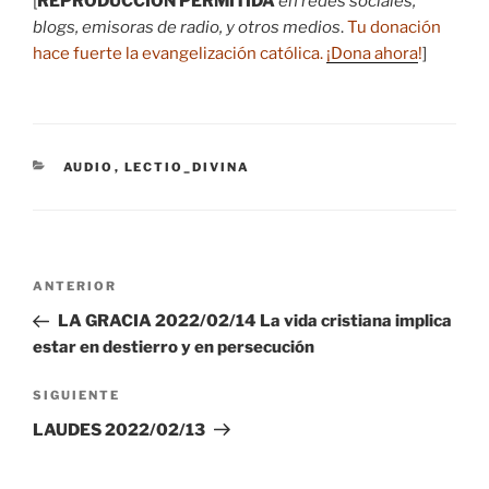
[
REPRODUCCIÓN PERMITIDA
en redes sociales,
blogs, emisoras de radio, y otros medios
.
Tu donación
hace fuerte la evangelización católica.
¡Dona ahora
!
]
CATEGORÍAS
AUDIO
,
LECTIO_DIVINA
Navegación
Entrada
ANTERIOR
de
anterior:
LA GRACIA 2022/02/14 La vida cristiana implica
entradas
estar en destierro y en persecución
Siguiente
SIGUIENTE
entrada
LAUDES 2022/02/13