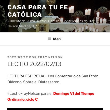
Saltar
CASA PARA TU FE
al
CATÓLICA
contenido
Alimento del Alma: Textos, Homilias, Conferencias de Fray
Nelson Medina, O.P.
Menú
PUBLICADO
2022/02/12
POR
FRAY NELSON
EL
LECTIO 2022/02/13
LECTURA ESPIRITUAL: Del Comentario de San Efrén,
Diácono, Sobre el Diatessaron.
#LectioFrayNelson para el
Domingo VI del Tiempo
Ordinario, ciclo C