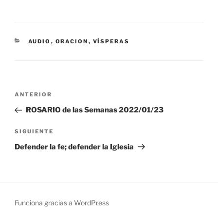
CATEGORÍAS
AUDIO
,
ORACION
,
VÍSPERAS
Navegación
Entrada
ANTERIOR
de
anterior:
ROSARIO de las Semanas 2022/01/23
entradas
Siguiente
SIGUIENTE
entrada
Defender la fe; defender la Iglesia
Funciona gracias a WordPress