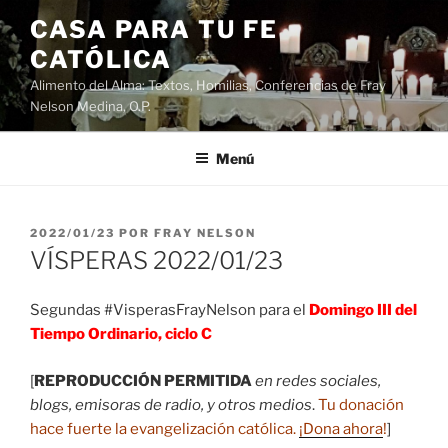
Saltar
CASA PARA TU FE
al
CATÓLICA
contenido
Alimento del Alma: Textos, Homilias, Conferencias de Fray
Nelson Medina, O.P.
Menú
PUBLICADO
2022/01/23
POR
FRAY NELSON
EL
VÍSPERAS 2022/01/23
Segundas #VisperasFrayNelson para el
Domingo III del
Tiempo Ordinario, ciclo C
[
REPRODUCCIÓN PERMITIDA
en redes sociales,
blogs, emisoras de radio, y otros medios
.
Tu donación
hace fuerte la evangelización católica.
¡Dona ahora
!
]