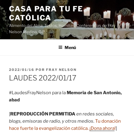
Saltar
CASA PARA TU FE
al
CATÓLICA
contenido
Alimento del Alma: Textos, Homilias, Conferencias de Fray
Nelson Medina, O.P.
Menú
PUBLICADO
2022/01/16
POR
FRAY NELSON
EL
LAUDES 2022/01/17
#LaudesFrayNelson para la
Memoria de San Antonio,
abad
[
REPRODUCCIÓN PERMITIDA
en redes sociales,
blogs, emisoras de radio, y otros medios
.
Tu donación
hace fuerte la evangelización católica.
¡Dona ahora
!
]