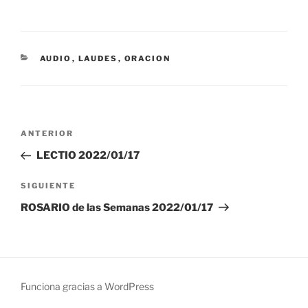
CATEGORÍAS
AUDIO
,
LAUDES
,
ORACION
Navegación
Entrada
ANTERIOR
de
anterior:
LECTIO 2022/01/17
entradas
Siguiente
SIGUIENTE
entrada
ROSARIO de las Semanas 2022/01/17
Funciona gracias a WordPress