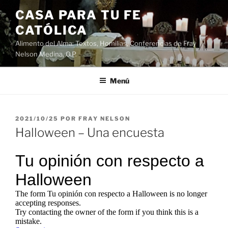
Saltar
CASA PARA TU FE
al
CATÓLICA
contenido
Alimento del Alma: Textos, Homilias, Conferencias de Fray
Nelson Medina, O.P.
Menú
PUBLICADO
2021/10/25
POR
FRAY NELSON
EL
Halloween – Una encuesta