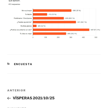
CATEGORÍAS
ENCUESTA
Navegación
Entrada
ANTERIOR
de
anterior:
VÍSPERAS 2021/10/25
entradas