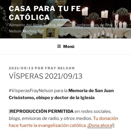
Saltar
CASA PARA TU FE
al
CATÓLICA
contenido
Alimento del Alma: Textos, Homilias, Conferencias de Fray
Nelson Medina, O.P.
Menú
PUBLICADO
2021/09/13
POR
FRAY NELSON
EL
VÍSPERAS 2021/09/13
#VisperasFrayNelson para la
Memoria de San Juan
Crisóstomo, obispo y doctor de la Iglesia
[
REPRODUCCIÓN PERMITIDA
en redes sociales,
blogs, emisoras de radio, y otros medios
.
Tu donación
hace fuerte la evangelización católica.
¡Dona ahora
!
]