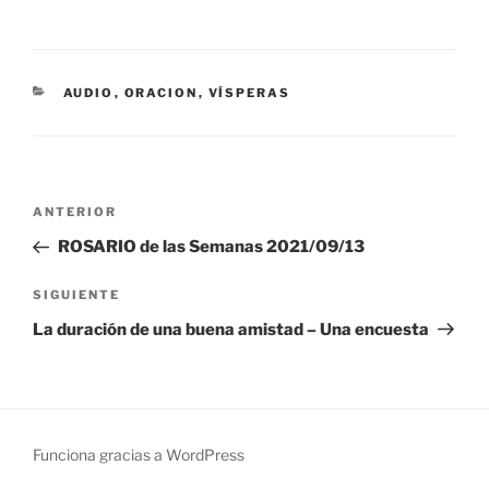
CATEGORÍAS
AUDIO
,
ORACION
,
VÍSPERAS
Navegación
Entrada
ANTERIOR
de
anterior:
ROSARIO de las Semanas 2021/09/13
entradas
Siguiente
SIGUIENTE
entrada
La duración de una buena amistad – Una encuesta
Funciona gracias a WordPress