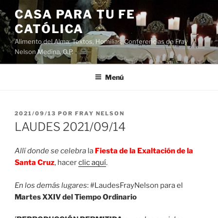
Saltar
CASA PARA TU FE
al
CATÓLICA
contenido
Alimento del Alma: Textos, Homilias, Conferencias de Fray
Nelson Medina, O.P.
Menú
PUBLICADO
2021/09/13
POR
FRAY NELSON
EL
LAUDES 2021/09/14
Allí donde se celebra
la
Fiesta de la Exaltación de la
Santa Cruz
, hacer
clic aquí
.
En los demás lugares
: #LaudesFrayNelson para el
Martes XXIV del Tiempo Ordinario