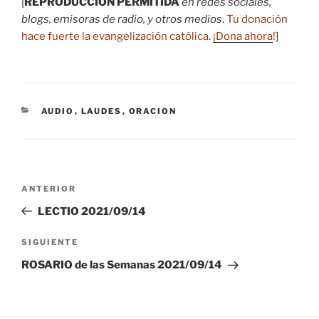
[
REPRODUCCIÓN PERMITIDA
en redes sociales,
blogs, emisoras de radio, y otros medios
.
Tu donación
hace fuerte la evangelización católica.
¡Dona ahora
!
]
CATEGORÍAS
AUDIO
,
LAUDES
,
ORACION
Navegación
Entrada
ANTERIOR
de
anterior:
LECTIO 2021/09/14
entradas
Siguiente
SIGUIENTE
entrada
ROSARIO de las Semanas 2021/09/14