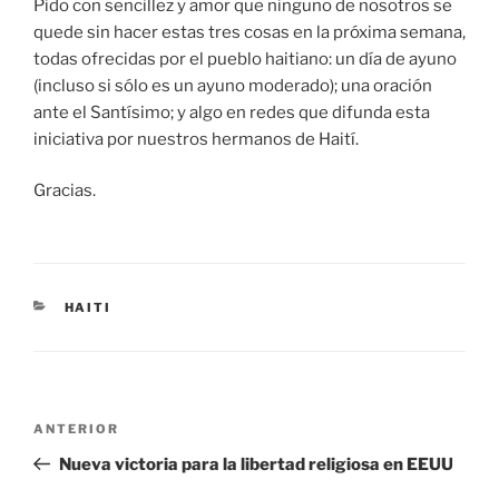
Pido con sencillez y amor que ninguno de nosotros se
quede sin hacer estas tres cosas en la próxima semana,
todas ofrecidas por el pueblo haitiano: un día de ayuno
(incluso si sólo es un ayuno moderado); una oración
ante el Santísimo; y algo en redes que difunda esta
iniciativa por nuestros hermanos de Haití.
Gracias.
CATEGORÍAS
HAITI
Navegación
Entrada
ANTERIOR
de
anterior:
Nueva victoria para la libertad religiosa en EEUU
entradas