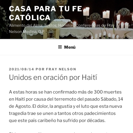
Saltar
CASA PARA TU FE
al
CATÓLICA
contenido
Alimento del Alma: Textos, Homilias, Conferencias de Fray
Nelson Medina, O.P.
Menú
PUBLICADO
2021/08/14
POR
FRAY NELSON
EL
Unidos en oración por Haití
A estas horas se han confirmado más de 300 muertes
en Haití por causa del terremoto del pasado Sábado, 14
de Agosto. El dolor, la angustia y el luto que esta nueva
tragedia trae se unen a tantos otros padecimientos
que este país caribeño ha sufrido por décadas.