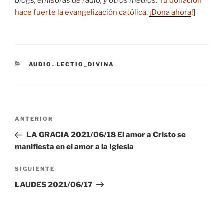
blogs, emisoras de radio, y otros medios
.
Tu donación
hace fuerte la evangelización católica.
¡Dona ahora
!
]
CATEGORÍAS
AUDIO
,
LECTIO_DIVINA
Navegación
Entrada
ANTERIOR
de
anterior:
LA GRACIA 2021/06/18 El amor a Cristo se
entradas
manifiesta en el amor a la Iglesia
Siguiente
SIGUIENTE
entrada
LAUDES 2021/06/17