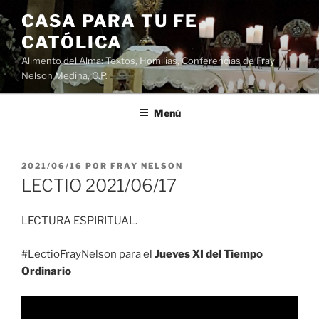
Saltar
CASA PARA TU FE
al
CATÓLICA
contenido
Alimento del Alma: Textos, Homilias, Conferencias de Fray
Nelson Medina, O.P.
Menú
PUBLICADO
2021/06/16
POR
FRAY NELSON
EL
LECTIO 2021/06/17
LECTURA ESPIRITUAL.
#LectioFrayNelson para el
Jueves XI del Tiempo
Ordinario