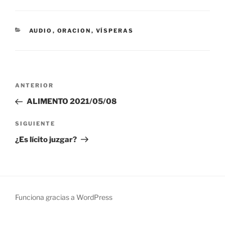
CATEGORÍAS
AUDIO
,
ORACION
,
VÍSPERAS
Navegación
Entrada
ANTERIOR
de
anterior:
ALIMENTO 2021/05/08
entradas
Siguiente
SIGUIENTE
entrada
¿Es lícito juzgar?
Funciona gracias a WordPress