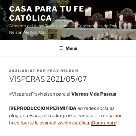
Saltar
CASA PARA TU FE
al
CATÓLICA
contenido
Alimento del Alma: Textos, Homilias, Conferencias de Fray
Nelson Medina, O.P.
Menú
PUBLICADO
2021/05/07
POR
FRAY NELSON
EL
VÍSPERAS 2021/05/07
#VisperasFrayNelson para el
Viernes V de Pascua
[
REPRODUCCIÓN PERMITIDA
en redes sociales,
blogs, emisoras de radio, y otros medios
.
Tu donación
hace fuerte la evangelización católica.
¡Dona ahora
!
]