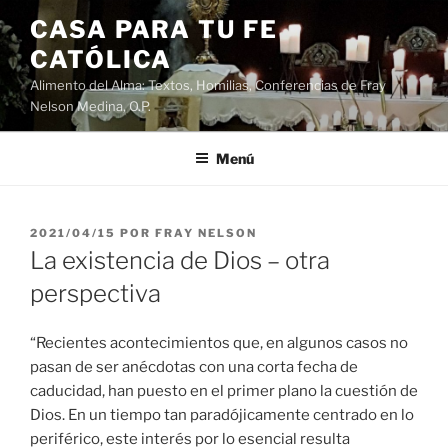
Saltar
CASA PARA TU FE
al
CATÓLICA
contenido
Alimento del Alma: Textos, Homilias, Conferencias de Fray
Nelson Medina, O.P.
Menú
PUBLICADO
2021/04/15
POR
FRAY NELSON
EL
La existencia de Dios – otra
perspectiva
“Recientes acontecimientos que, en algunos casos no
pasan de ser anécdotas con una corta fecha de
caducidad, han puesto en el primer plano la cuestión de
Dios. En un tiempo tan paradójicamente centrado en lo
periférico, este interés por lo esencial resulta