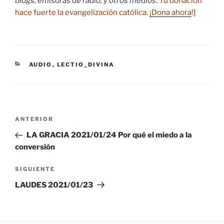
blogs, emisoras de radio, y otros medios
.
Tu donación
hace fuerte la evangelización católica.
¡Dona ahora
!
]
CATEGORÍAS
AUDIO
,
LECTIO_DIVINA
Navegación
Entrada
ANTERIOR
de
anterior:
LA GRACIA 2021/01/24 Por qué el miedo a la
entradas
conversión
Siguiente
SIGUIENTE
entrada
LAUDES 2021/01/23