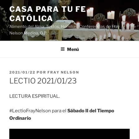
Saltar
CASA PARA TU FE
al
CATÓLICA
contenido
Alimento del Alma: Textos, Homilias, Conferencias de Fray
Nelson Medina, O.P.
Menú
PUBLICADO
2021/01/22
POR
FRAY NELSON
EL
LECTIO 2021/01/23
LECTURA ESPIRITUAL.
#LectioFrayNelson para el
Sábado II del Tiempo
Ordinario