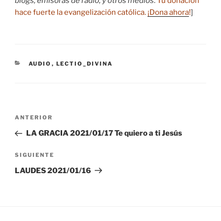
blogs, emisoras de radio, y otros medios
.
Tu donación
hace fuerte la evangelización católica.
¡Dona ahora
!
]
CATEGORÍAS
AUDIO
,
LECTIO_DIVINA
Navegación
Entrada
ANTERIOR
de
anterior:
LA GRACIA 2021/01/17 Te quiero a ti Jesús
entradas
Siguiente
SIGUIENTE
entrada
LAUDES 2021/01/16