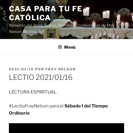
Saltar
CASA PARA TU FE
al
CATÓLICA
contenido
Alimento del Alma: Textos, Homilias, Conferencias de Fray
Nelson Medina, O.P.
Menú
PUBLICADO
2021/01/15
POR
FRAY NELSON
EL
LECTIO 2021/01/16
LECTURA ESPIRITUAL.
#LectioFrayNelson para el
Sábado I del Tiempo
Ordinario