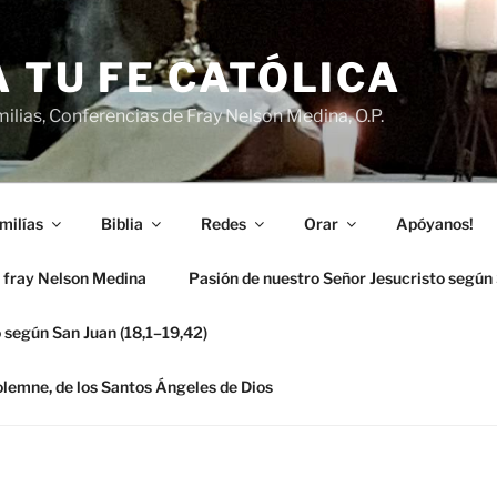
 TU FE CATÓLICA
ilias, Conferencias de Fray Nelson Medina, O.P.
milías
Biblia
Redes
Orar
Apóyanos!
 fray Nelson Medina
Pasión de nuestro Señor Jesucristo según
 según San Juan (18,1–19,42)
solemne, de los Santos Ángeles de Dios