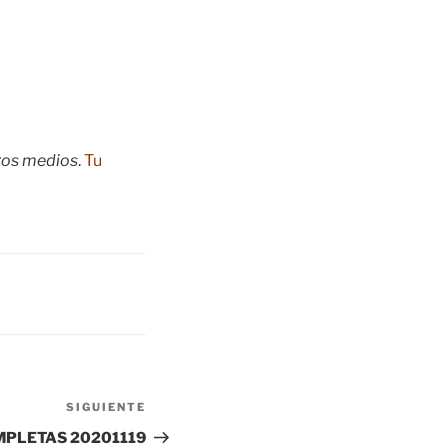
tros medios
.
Tu
SIGUIENTE
Siguiente
entrada
PLETAS 20201119