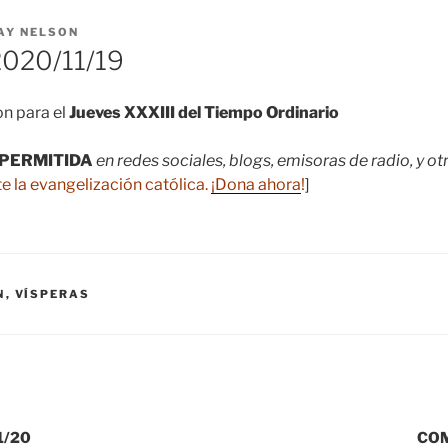
AY NELSON
020/11/19
n para el
Jueves XXXIII del Tiempo Ordinario
PERMITIDA
en redes sociales, blogs, emisoras de radio, y o
e la evangelización católica.
¡Dona ahora
!
]
N
,
VÍSPERAS
1/20
COM