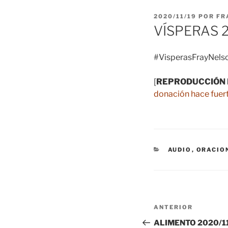
PUBLICADO
2020/11/19
POR
FR
EL
VÍSPERAS 2
#VisperasFrayNelso
[
REPRODUCCIÓN 
donación hace fuert
CATEGORÍAS
AUDIO
,
ORACIO
Navegación
Entrada
ANTERIOR
de
anterior:
ALIMENTO 2020/1