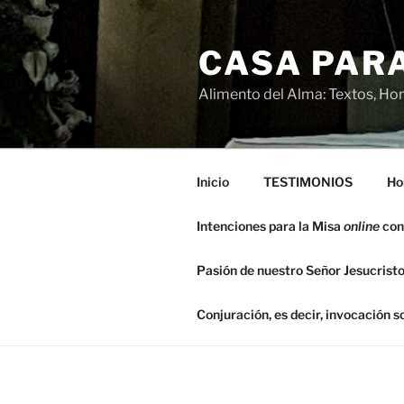
Saltar
al
CASA PARA
contenido
Alimento del Alma: Textos, Hom
Inicio
TESTIMONIOS
Ho
Intenciones para la Misa
online
con
Pasión de nuestro Señor Jesucristo
Conjuración, es decir, invocación 