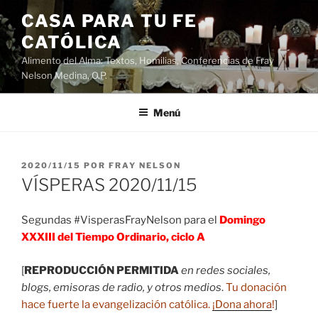
Saltar
CASA PARA TU FE
al
CATÓLICA
contenido
Alimento del Alma: Textos, Homilias, Conferencias de Fray
Nelson Medina, O.P.
Menú
PUBLICADO
2020/11/15
POR
FRAY NELSON
EL
VÍSPERAS 2020/11/15
Segundas #VisperasFrayNelson para el
Domingo
XXXIII del Tiempo Ordinario, ciclo A
[
REPRODUCCIÓN PERMITIDA
en redes sociales,
blogs, emisoras de radio, y otros medios
.
Tu donación
hace fuerte la evangelización católica.
¡Dona ahora
!
]