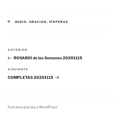
CATEGORÍAS
AUDIO
,
ORACION
,
VÍSPERAS
Navegación
Entrada
ANTERIOR
de
anterior:
ROSARIO de las Semanas 20201115
entradas
Siguiente
SIGUIENTE
entrada
COMPLETAS 20201115
Funciona gracias a WordPress