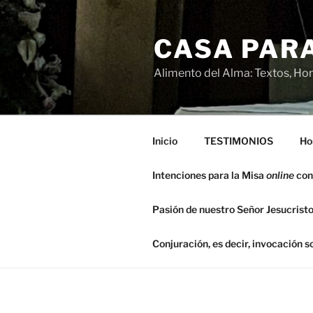
Saltar
al
CASA PARA
contenido
Alimento del Alma: Textos, Hom
Inicio
TESTIMONIOS
Ho
Intenciones para la Misa
online
con
Pasión de nuestro Señor Jesucristo
Conjuración, es decir, invocación 