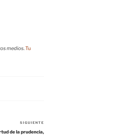
tros medios
.
Tu
SIGUIENTE
Siguiente
entrada
irtud de la prudencia,