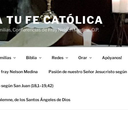
 TU FE CATÓLICA
ilias, Conferencias de Fray Nelson Medina, O.P.
milías
Biblia
Redes
Orar
Apóyanos!
 fray Nelson Medina
Pasión de nuestro Señor Jesucristo según
 según San Juan (18,1–19,42)
solemne, de los Santos Ángeles de Dios