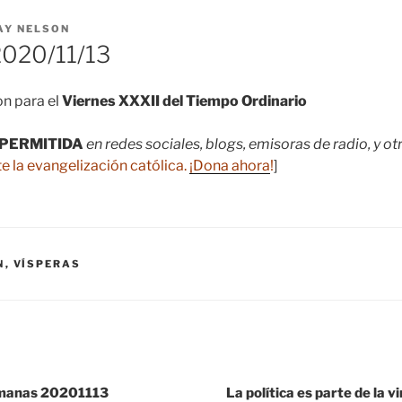
AY NELSON
020/11/13
n para el
Viernes XXXII del Tiempo Ordinario
PERMITIDA
en redes sociales, blogs, emisoras de radio, y o
e la evangelización católica.
¡Dona ahora
!
]
N
,
VÍSPERAS
emanas 20201113
La política es parte de la v