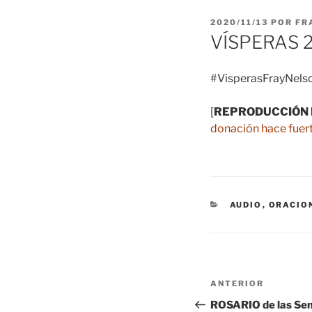
PUBLICADO
2020/11/13
POR
FR
EL
VÍSPERAS 2
#VisperasFrayNelso
[
REPRODUCCIÓN 
donación hace fuert
CATEGORÍAS
AUDIO
,
ORACIO
Navegación
Entrada
ANTERIOR
de
anterior:
ROSARIO de las S