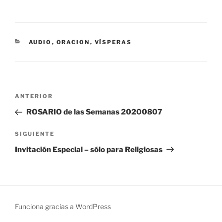
CATEGORÍAS
AUDIO
,
ORACION
,
VÍSPERAS
Navegación
Entrada
ANTERIOR
de
anterior:
ROSARIO de las Semanas 20200807
entradas
Siguiente
SIGUIENTE
entrada
Invitación Especial – sólo para Religiosas
Funciona gracias a WordPress