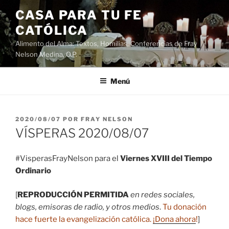
Saltar
CASA PARA TU FE
al
CATÓLICA
contenido
Alimento del Alma: Textos, Homilias, Conferencias de Fray
Nelson Medina, O.P.
Menú
PUBLICADO
2020/08/07
POR
FRAY NELSON
EL
VÍSPERAS 2020/08/07
#VisperasFrayNelson para el
Viernes XVIII del Tiempo
Ordinario
[
REPRODUCCIÓN PERMITIDA
en redes sociales,
blogs, emisoras de radio, y otros medios
.
Tu donación
hace fuerte la evangelización católica.
¡Dona ahora
!
]