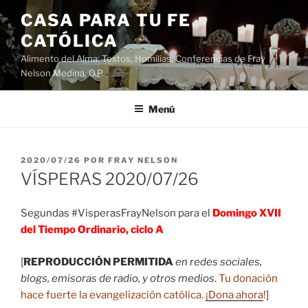
Saltar
CASA PARA TU FE
al
CATÓLICA
contenido
Alimento del Alma: Textos, Homilias, Conferencias de Fray
Nelson Medina, O.P.
Menú
PUBLICADO
2020/07/26
POR
FRAY NELSON
EL
VÍSPERAS 2020/07/26
Segundas #VisperasFrayNelson para el
Domingo XVII
del Tiempo Ordinario, ciclo A
[
REPRODUCCIÓN PERMITIDA
en redes sociales,
blogs, emisoras de radio, y otros medios
.
Tu donación
hace fuerte la evangelización católica.
¡Dona ahora
!
]