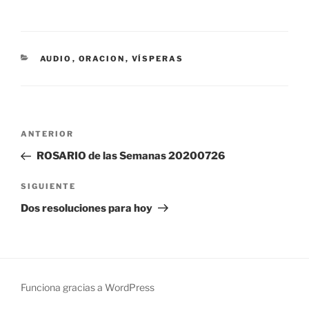
CATEGORÍAS
AUDIO
,
ORACION
,
VÍSPERAS
Navegación
Entrada
ANTERIOR
de
anterior:
ROSARIO de las Semanas 20200726
entradas
Siguiente
SIGUIENTE
entrada
Dos resoluciones para hoy
Funciona gracias a WordPress