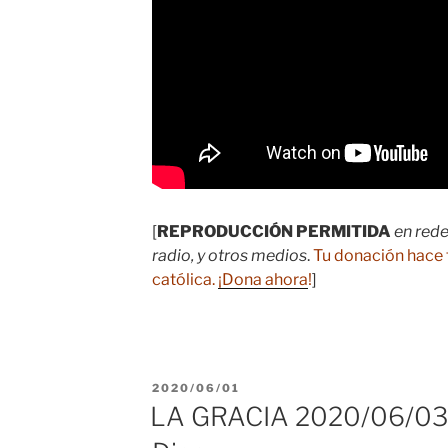
[
REPRODUCCIÓN PERMITIDA
en rede
radio, y otros medios
.
Tu donación hace 
católica.
¡Dona ahora
!
]
PUBLICADO
2020/06/01
EL
LA GRACIA 2020/06/03 R