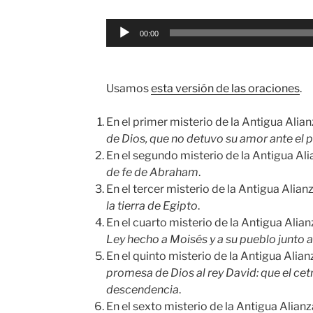
Reproductor
00:00
de
audio
Usamos
esta versión de las oraciones
.
En el primer misterio de la Antigua Al
de Dios, que no detuvo su amor ante el
En el segundo misterio de la Antigua 
de fe de Abraham
.
En el tercer misterio de la Antigua Al
la tierra de Egipto
.
En el cuarto misterio de la Antigua Al
Ley hecho a Moisés y a su pueblo junto a
En el quinto misterio de la Antigua Al
promesa de Dios al rey David: que el cetr
descendencia
.
En el sexto misterio de la Antigua Ali