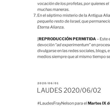
vocación de los profetas, por quienes el
muchas maneras
.
En el séptimo misterio de la Antigua A
pequeño resto de Israel, que permaneció 
Eterna Alianza
.
[
REPRODUCCIÓN PERMITIDA
– Este 
devoción “
ad experimentum
” en proces
divulgarse en las redes sociales, blogs, 
medios siempre que al mismo tiempo se 
PUBLICADO
2020/06/01
EL
LAUDES 2020/06/02
#LaudesFrayNelson para el
Martes IX d