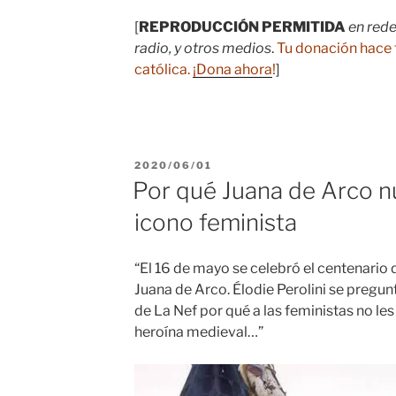
[
REPRODUCCIÓN PERMITIDA
en rede
radio, y otros medios
.
Tu donación hace 
católica.
¡Dona ahora
!
]
PUBLICADO
2020/06/01
EL
Por qué Juana de Arco n
icono feminista
“El 16 de mayo se celebró el centenario 
Juana de Arco. Élodie Perolini se pregu
de La Nef por qué a las feministas no le
heroína medieval…”