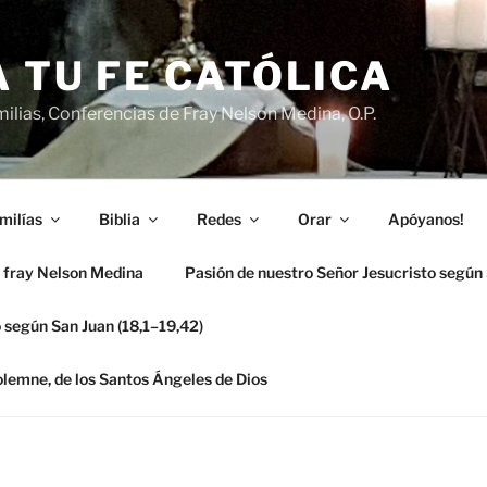
 TU FE CATÓLICA
ilias, Conferencias de Fray Nelson Medina, O.P.
milías
Biblia
Redes
Orar
Apóyanos!
 fray Nelson Medina
Pasión de nuestro Señor Jesucristo según
 según San Juan (18,1–19,42)
solemne, de los Santos Ángeles de Dios