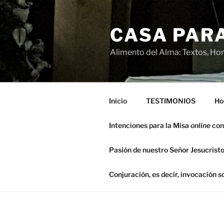
Saltar
al
CASA PARA
contenido
Alimento del Alma: Textos, Hom
Inicio
TESTIMONIOS
Ho
Intenciones para la Misa
online
con
Pasión de nuestro Señor Jesucristo
Conjuración, es decir, invocación 