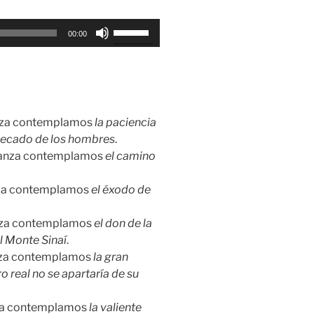
Utiliza
00:00
las
teclas
de
flecha
arriba/abajo
ianza contemplamos
la paciencia
para
 pecado de los hombres
.
aumentar
Alianza contemplamos
el camino
o
disminuir
ianza contemplamos
el éxodo de
el
volumen.
ianza contemplamos
el don de la
l Monte Sinaí
.
ianza contemplamos
la gran
o real no se apartaría de su
anza contemplamos
la valiente