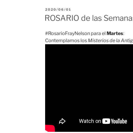
PUBLICADO
2020/06/01
EL
ROSARIO de las Seman
#RosarioFrayNelson para el
Martes
:
Contemplamos los
Misterios de la Anti