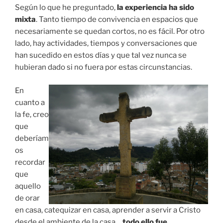
Según lo que he preguntado,
la experiencia ha sido
mixta
. Tanto tiempo de convivencia en espacios que
necesariamente se quedan cortos, no es fácil. Por otro
lado, hay actividades, tiempos y conversaciones que
han sucedido en estos días y que tal vez nunca se
hubieran dado si no fuera por estas circunstancias.
En
cuanto a
la fe, creo
que
deberíam
os
recordar
que
aquello
de orar
en casa, catequizar en casa, aprender a servir a Cristo
desde el ambiente de la casa…
todo ello fue