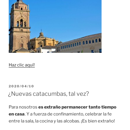
Haz clic aquí!
PUBLICADO
2020/04/10
EL
¿Nuevas catacumbas, tal vez?
Para nosotros
es extraño permanecer tanto tiempo
en casa
. Y a fuerza de confinamiento, celebrar la fe
entre la sala, la cocina y las alcobas. ¡Es bien extraño!