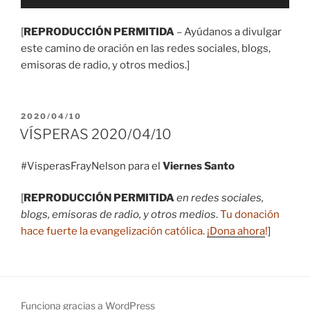
de
audio
[
REPRODUCCIÓN PERMITIDA
– Ayúdanos a divulgar
este camino de oración en las redes sociales, blogs,
emisoras de radio, y otros medios.]
PUBLICADO
2020/04/10
EL
VÍSPERAS 2020/04/10
#VisperasFrayNelson para el
Viernes Santo
[
REPRODUCCIÓN PERMITIDA
en redes sociales,
blogs, emisoras de radio, y otros medios
.
Tu donación
hace fuerte la evangelización católica.
¡Dona ahora
!
]
Funciona gracias a WordPress