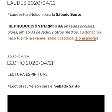
EL
LAUDES 2020/04/11
#LaudesFrayNelson para la
Sábado Santo
[
REPRODUCCIÓN PERMITIDA
en redes sociales,
blogs, emisoras de radio, y otros medios
.
Tu donación
hace fuerte la evangelización católica.
¡Dona ahora
!
]
PUBLICADO
2020/04/10
EL
LECTIO 2020/04/11
LECTURA ESPIRITUAL.
#LectioFrayNelson para el
Sábado Santo