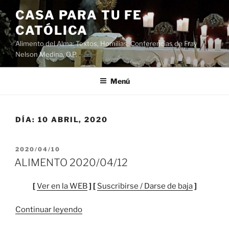
Saltar
CASA PARA TU FE
al
CATÓLICA
contenido
Alimento del Alma: Textos, Homilias, Conferencias de Fray
Nelson Medina, O.P.
Menú
DÍA:
10 ABRIL, 2020
PUBLICADO
2020/04/10
EL
ALIMENTO 2020/04/12
[
Ver en la WEB
] [
Suscribirse / Darse de baja
]
“ALIMENTO
Continuar leyendo
2020/04/12”