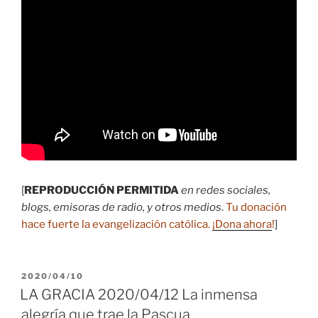
[
REPRODUCCIÓN PERMITIDA
en redes sociales,
blogs, emisoras de radio, y otros medios
.
Tu donación
hace fuerte la evangelización católica.
¡Dona ahora
!
]
PUBLICADO
2020/04/10
EL
LA GRACIA 2020/04/12 La inmensa
alegría que trae la Pascua