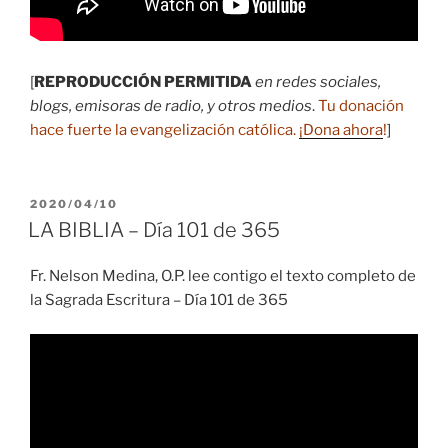
[
REPRODUCCIÓN PERMITIDA
en redes sociales,
blogs, emisoras de radio, y otros medios
.
Tu donación
hace fuerte la evangelización católica.
¡Dona ahora
!
]
PUBLICADO
2020/04/10
EL
LA BIBLIA – Día 101 de 365
Fr. Nelson Medina, O.P. lee contigo el texto completo de
la Sagrada Escritura – Día 101 de 365