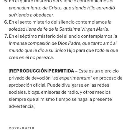
En el quinto misterio del silencio contemplamos
el
anonadamiento de Cristo, que siendo Hijo aprendió
sufriendo a obedecer
.
En el sexto misterio del silencio contemplamos
la
soledad llena de fe de la Santísima Virgen María
.
En el séptimo misterio del silencio contemplamos
la
inmensa compasión de Dios Padre, que tanto amó al
mundo que le dio a su único Hijo para que todo el que
cree en él no perezca
.
[
REPRODUCCIÓN PERMITIDA
– Este es un ejercicio
privado de devoción “
ad experimentum
” en proceso de
aprobación oficial. Puede divulgarse en las redes
sociales, blogs, emisoras de radio, y otros medios
siempre que al mismo tiempo se haga la presente
advertencia.]
PUBLICADO
2020/04/10